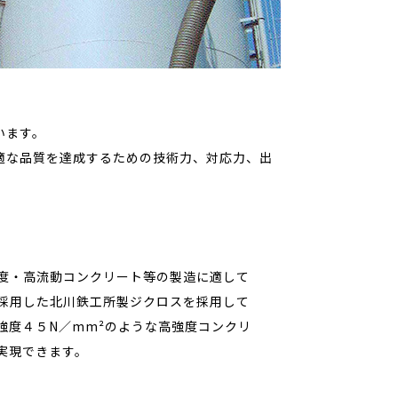
います。
適な品質を達成するための技術力、対応力、出
度・高流動コンクリート等の製造に適して
採用した北川鉄工所製ジクロスを採用して
強度４５N／mm²のような高強度コンクリ
実現できます。