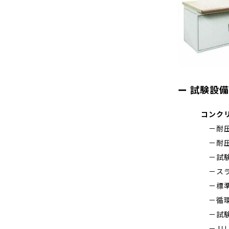
試験設備
コンク
－耐圧試
－耐圧試
－試験練
－スラン
－標準
－循環送
－試験練
－Jリン