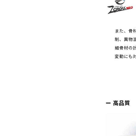
また、骨
制、異物
細骨材の
変動にも
高品質