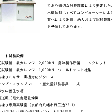
ており適切な試験環境により安定した
出荷体制はすべてコンピューターによ
有化により出荷、納入および試験管理
を予防しております。
リート試験設備
験機 最大レンジ 2,000KN 島津製作所製 コンクレット
験機 最大レンジ 1,000KN ワールドテスト社製
りミキサ 実機対応ジクロス
プ・スランプフロー・空気量試験器具 一式
水中養生水槽
風式電気定温乾燥機
り専用実験室（京都府八幡市西玉造23-1）
グ試験・U型充填試験・Vロート試験器具 一式