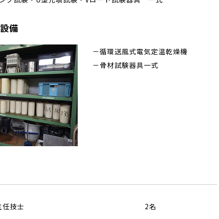
設備
－循環送風式電気定温乾燥機
－骨材試験器具一式
主任技士
2名